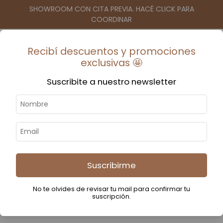
SHOWROOM CON CITA PREVIA. HACÉ CLICK PARA
COORDINAR
Recibí descuentos y promociones
0
$0
-
exclusivas 🤩
Suscribite a nuestro newsletter
PUFF DOBLE. Tejido y
tusssor
Suscribirme
No te olvides de revisar tu mail para confirmar tu
Inicio
-
Deco y textil
-
Puffs
-
PUFF DOBLE. Tejido y tusssor
suscripción.