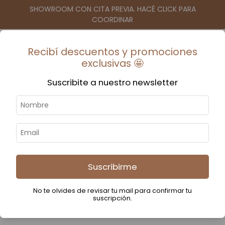
SHOWROOM CON CITA PREVIA. HACÉ CLICK PARA
COORDINAR
Recibí descuentos y promociones
0
$0
-
exclusivas 🤩
Suscribite a nuestro newsletter
Inicio
-
Deco y textil
-
Cuadros
Cuadros
Suscribirme
No te olvides de revisar tu mail para confirmar tu
suscripción.
Filtrar