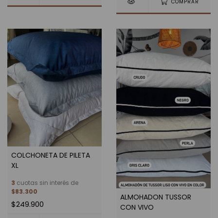
COMPRAR
COLCHONETA DE PILETA
XL
3
cuotas sin interés de
$83.300
ALMOHADON TUSSOR
$249.900
CON VIVO