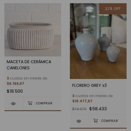
22
%
OFF
MACETA DE CERÁMICA
CANELONES
3
cuotas sin interés de
$6.166,67
FLORERO GREY x3
$18.500
3
cuotas sin interés de
$19.477,67
$58.433
$74.970