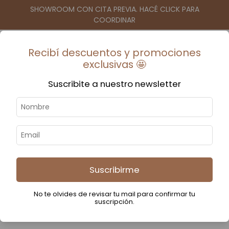
SHOWROOM CON CITA PREVIA. HACÉ CLICK PARA
COORDINAR
Recibí descuentos y promociones
0
$0
-
exclusivas 🤩
Suscribite a nuestro newsletter
Inicio
-
Productos para entrega inmediata
-
Deco & textil
Deco & textil
Suscribirme
No te olvides de revisar tu mail para confirmar tu
suscripción.
Filtrar