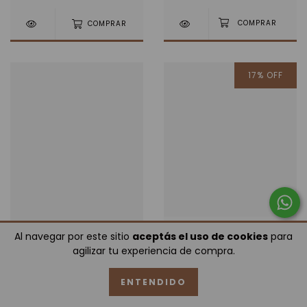
COMPRAR
17
%
OFF
ALFOMBRA ROMBOS DE
Al navegar por este sitio
aceptás el uso de cookies
para
ALMOHADON DE YUTE
EXTERIOR
agilizar tu experiencia de compra.
NACIONAL
3
cuotas sin interés de
3
cuotas sin interés de
$140.700
ENTENDIDO
$19.600
$422.100
$509.250