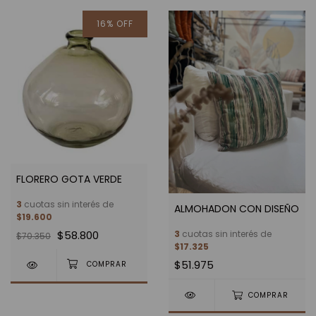
16
%
OFF
FLORERO GOTA VERDE
3
cuotas sin interés de
ALMOHADON CON DISEÑO
$19.600
$58.800
3
cuotas sin interés de
$70.350
$17.325
$51.975
COMPRAR