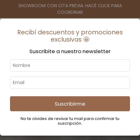
SHOWROOM CON CITA PREVIA. HACÉ CLICK PARA
COORDINAR
Recibí descuentos y promociones
0
$0
-
exclusivas 🤩
Suscribite a nuestro newsletter
BANQUETA DE PETERIBI
Suscribirme
Inicio
-
Muebles
-
Sillas
-
BANQUETA DE PETERIBI
No te olvides de revisar tu mail para confirmar tu
suscripción.